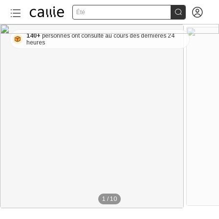


Été
140+
personnes ont consulté au cours des dernières 24
heures
1
/
10