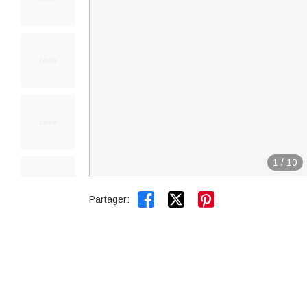
1
/
10


Partager: