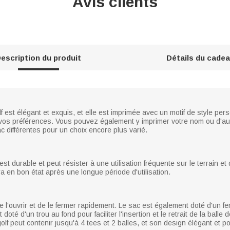
Avis clients
escription du produit
Détails du cade
f est élégant et exquis, et elle est imprimée avec un motif de style pe
 vos préférences. Vous pouvez également y imprimer votre nom ou d'aut
c différentes pour un choix encore plus varié.
st durable et peut résister à une utilisation fréquente sur le terrain et
a en bon état après une longue période d'utilisation.
l'ouvrir et de le fermer rapidement. Le sac est également doté d'un fer
t doté d'un trou au fond pour faciliter l'insertion et le retrait de la bal
olf peut contenir jusqu'à 4 tees et 2 balles, et son design élégant et po