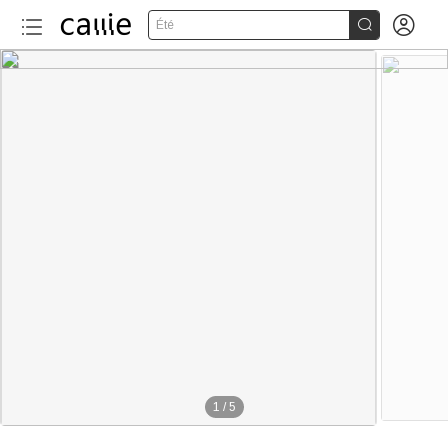


Été
1
/
5