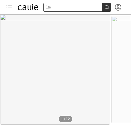


Été
1
/
12