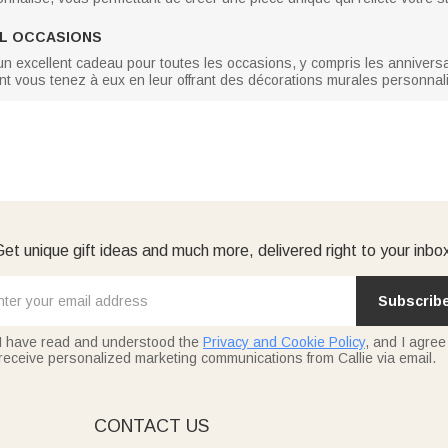
AL OCCASIONS
un excellent cadeau pour toutes les occasions, y compris les anniversa
nt vous tenez à eux en leur offrant des décorations murales personnali
et unique gift ideas and much more, delivered right to your inbo
Subscrib
I have read and understood the
Privacy and Cookie Policy
, and I agree
receive personalized marketing communications from Callie via email.
E
CONTACT US