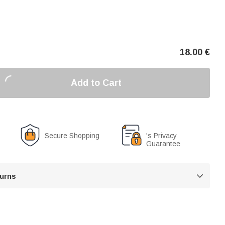
18.00
€
Add to Cart
Secure Shopping
's Privacy
Guarantee
turns
