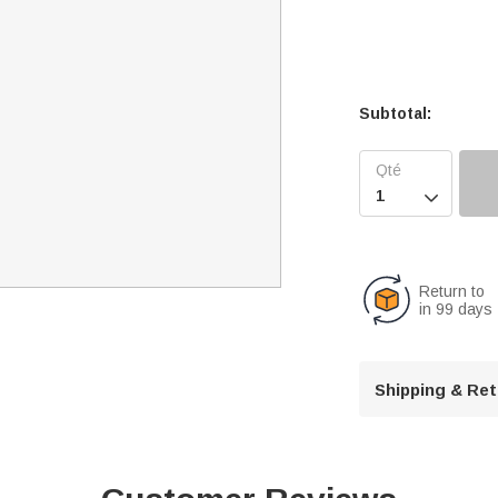
Subtotal:

Return to
in 99 days
Shipping & Re