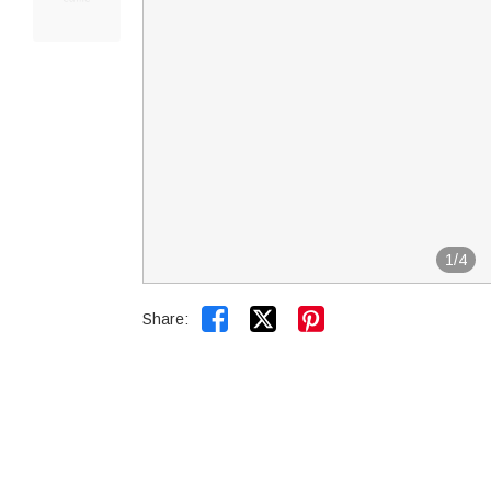
1
/
4


Share: