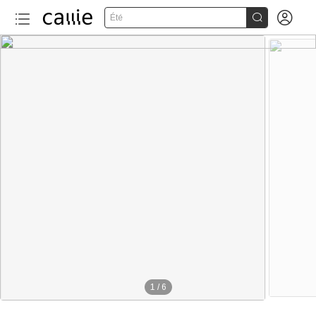


Été
1
/
6