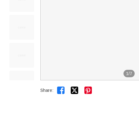
1
/
7


Share: