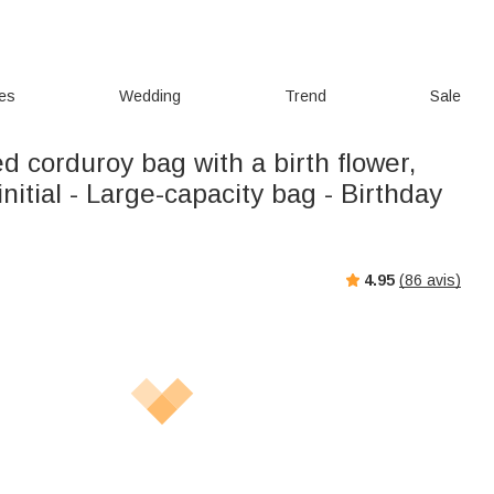
ies
Wedding
Trend
Sale
d corduroy bag with a birth flower,
nitial - Large-capacity bag - Birthday
4.95
(
86
avis)