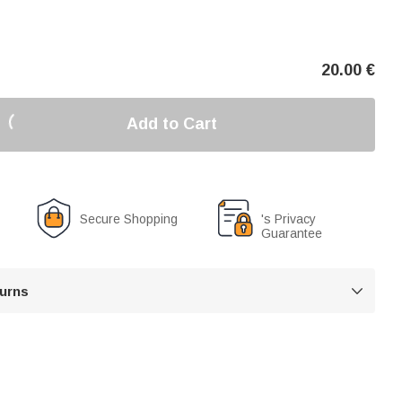
20.00
€
Add to Cart
Secure Shopping
's Privacy
Guarantee
turns
