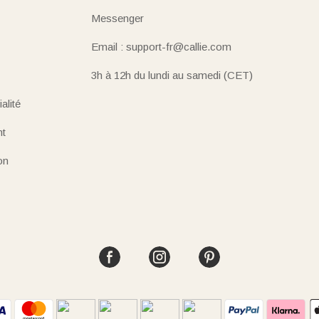
Messenger
Email : support-fr@callie.com
3h à 12h du lundi au samedi (CET)
alité
nt
on