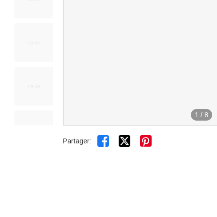
1
/
8


Partager: