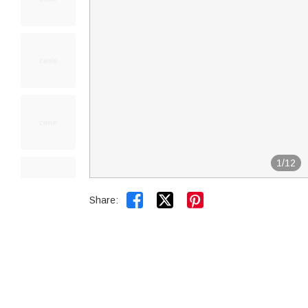
1
/
12


Share: