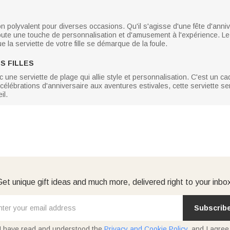
 polyvalent pour diverses occasions. Qu'il s'agisse d'une fête d'anniv
ajoute une touche de personnalisation et d'amusement à l'expérience. L
ue la serviette de votre fille se démarque de la foule.
S FILLES
 une serviette de plage qui allie style et personnalisation. C'est un ca
élébrations d'anniversaire aux aventures estivales, cette serviette se
il.
et unique gift ideas and much more, delivered right to your inbo
Subscrib
I have read and understood the
Privacy and Cookie Policy
, and I agree