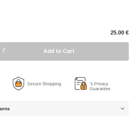
25.00
€
Add to Cart
Secure Shopping
's Privacy
Guarantee
turns
