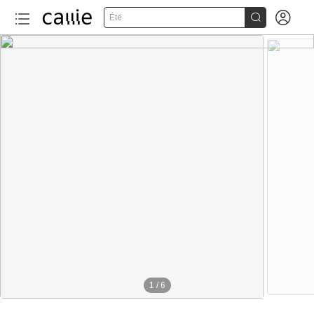


Été
1
/
6