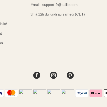
Email : support-fr@callie.com
3h à 12h du lundi au samedi (CET)
alité
nt
on