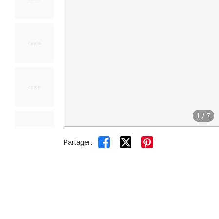
1
/
7


Partager: