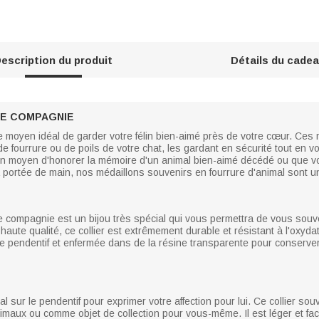
escription du produit
Détails du cade
DE COMPAGNIE
le moyen idéal de garder votre félin bien-aimé près de votre cœur. Ce
de fourrure ou de poils de votre chat, les gardant en sécurité tout en
un moyen d'honorer la mémoire d'un animal bien-aimé décédé ou que v
à portée de main, nos médaillons souvenirs en fourrure d'animal sont un 
de compagnie est un bijou très spécial qui vous permettra de vous souv
ute qualité, ce collier est extrêmement durable et résistant à l'oxydatio
 le pendentif et enfermée dans de la résine transparente pour conserver
sur le pendentif pour exprimer votre affection pour lui. Ce collier souv
x ou comme objet de collection pour vous-même. Il est léger et facil