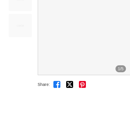
1
/
5


Share: