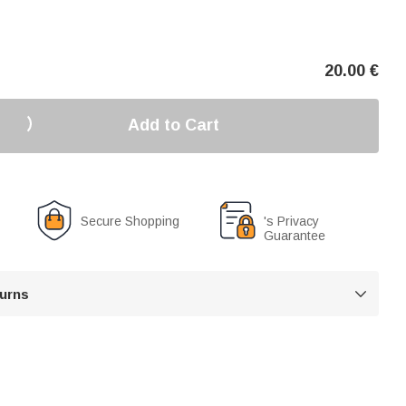
20.00
€
Add to Cart
Secure Shopping
's Privacy
Guarantee
turns
