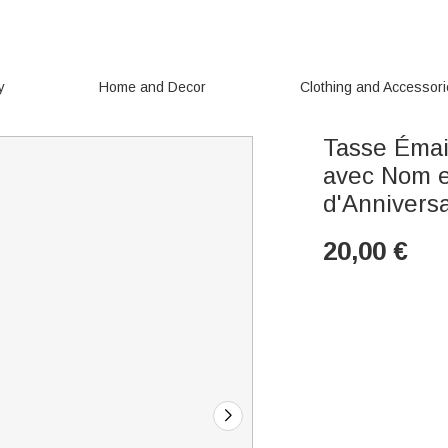
y
Home and Decor
Clothing and Accessor
Tasse Émai
avec Nom e
d'Annivers
20,00
€