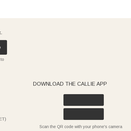
x.
e
 to
DOWNLOAD THE CALLIE APP
ET)
Scan the QR code with your phone's camera