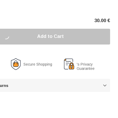
30.00
€
Add to Cart
Secure Shopping
's Privacy
Guarantee
turns
