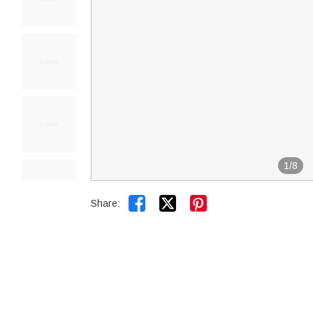
1
/
8


Share: