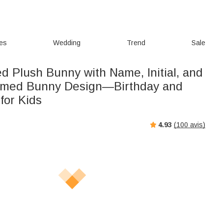
ies
Wedding
Trend
Sale
d Plush Bunny with Name, Initial, and
emed Bunny Design—Birthday and
 for Kids
4.93
(
100
avis)