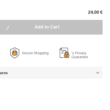
24.00
€
Add to Cart
Secure Shopping
's Privacy
Guarantee
turns
