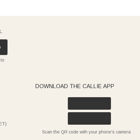
x.
e
 to
DOWNLOAD THE CALLIE APP
ET)
Scan the QR code with your phone's camera