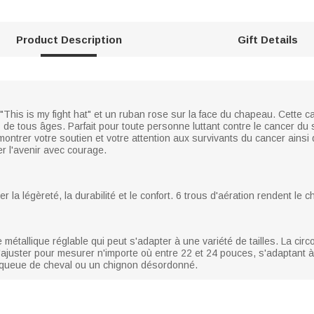
Product Description
Gift Details
This is my fight hat" et un ruban rose sur la face du chapeau. Cette c
 de tous âges. Parfait pour toute personne luttant contre le cancer du se
montrer votre soutien et votre attention aux survivants du cancer ainsi
er l'avenir avec courage.
a légèreté, la durabilité et le confort. 6 trous d'aération rendent le c
 métallique réglable qui peut s'adapter à une variété de tailles. La cir
ajuster pour mesurer n'importe où entre 22 et 24 pouces, s'adaptant à pl
e queue de cheval ou un chignon désordonné.