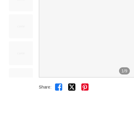
1
/
9


Share: