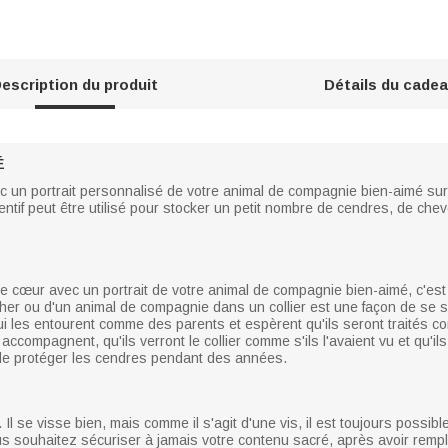
escription du produit
Détails du cade
É
avec un portrait personnalisé de votre animal de compagnie bien-aimé sur
entif peut être utilisé pour stocker un petit nombre de cendres, de chev
 de cœur avec un portrait de votre animal de compagnie bien-aimé, c'es
 cher ou d'un animal de compagnie dans un collier est une façon de se
i les entourent comme des parents et espèrent qu'ils seront traités 
es accompagnent, qu'ils verront le collier comme s'ils l'avaient vu et qu'i
 de protéger les cendres pendant des années.
l se visse bien, mais comme il s'agit d'une vis, il est toujours possible
s souhaitez sécuriser à jamais votre contenu sacré, après avoir rempl