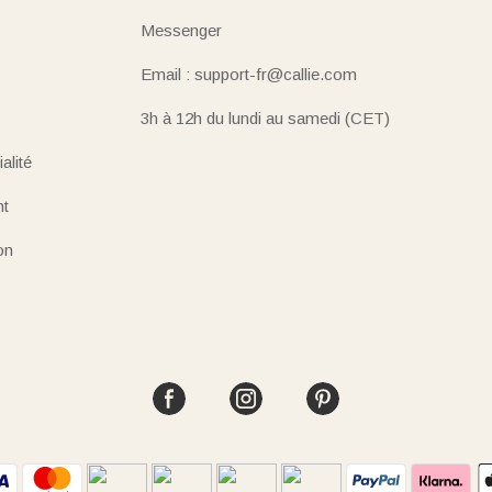
Messenger
Email : support-fr@callie.com
3h à 12h du lundi au samedi (CET)
alité
nt
on