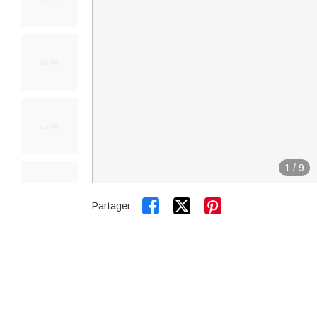
1
/
9


Partager: