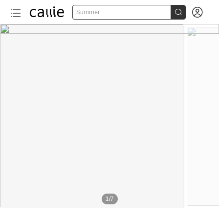


Summer
1
/
7