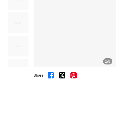
1
/
8


Share: