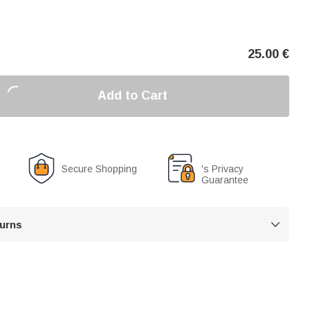
25.00
€
Add to Cart
Secure Shopping
's Privacy
Guarantee
turns
