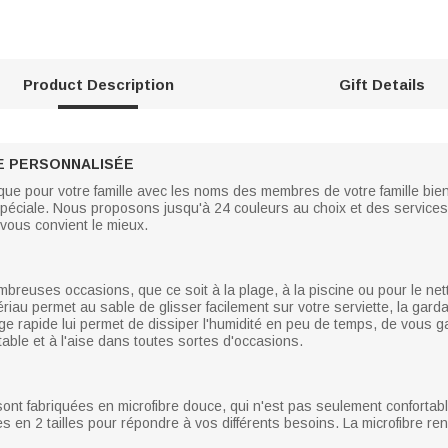
Product Description
Gift Details
LE PERSONNALISÉE
que pour votre famille avec les noms des membres de votre famille bi
spéciale. Nous proposons jusqu'à 24 couleurs au choix et des servic
vous convient le mieux.
breuses occasions, que ce soit à la plage, à la piscine ou pour le nett
riau permet au sable de glisser facilement sur votre serviette, la gard
ge rapide lui permet de dissiper l'humidité en peu de temps, de vous 
table et à l'aise dans toutes sortes d'occasions.
ont fabriquées en microfibre douce, qui n'est pas seulement confortab
es en 2 tailles pour répondre à vos différents besoins. La microfibre ren