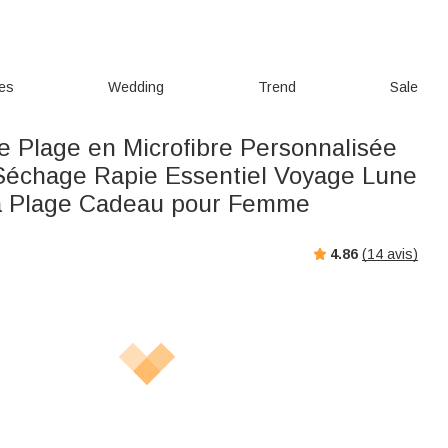
ies
Wedding
Trend
Sale
de Plage en Microfibre Personnalisée
échage Rapie Essentiel Voyage Lune
la Plage Cadeau pour Femme
4.86
(
14
avis)