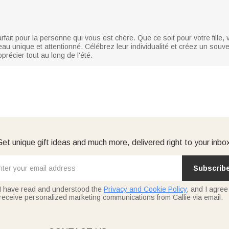
fait pour la personne qui vous est chère. Que ce soit pour votre fille,
eau unique et attentionné. Célébrez leur individualité et créez un souve
pprécier tout au long de l'été.
et unique gift ideas and much more, delivered right to your inbo
Subscrib
I have read and understood the
Privacy and Cookie Policy
, and I agree
receive personalized marketing communications from Callie via email.