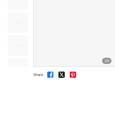
1
/
8


Share: