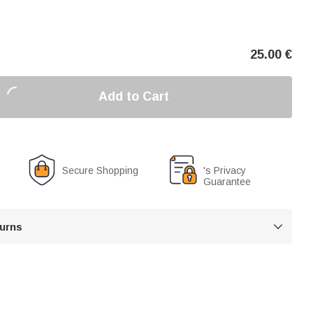
25.00
€
Add to Cart
Secure Shopping
's Privacy
Guarantee
turns
