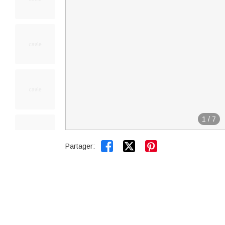
1
/
7


Partager: