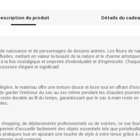
escription du produit
Détails du cade
s de naissance et de personnages de dessins animés. Les fleurs de n
fluides, mettant en valeur la beauté de la nature et le charme artisti
 la fois nostalgique et empreint d'individualité et d'ingéniosité. Chaqu
essoire élégant et significatif.
légère, le matériau offre une texture douce et lisse tout en offrant d'exc
 de garder l'intérieur du sac au sec même pendant les chaudes journées 
t reste durable au fil du temps, garantissant que le sac à main reste en 
bles.
e shopping, de déplacements professionnels ou de soirées, ce sac four
ermet d'accueillir facilement des objets essentiels tels que portefeuil
 pratiques tout en ajoutant une touche de style à votre tenue grâce à
'importe quel contexte.