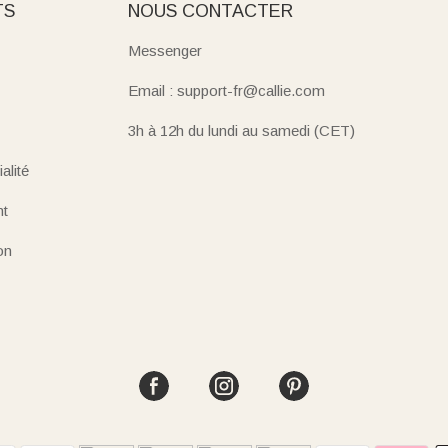
TS
NOUS CONTACTER
Messenger
Email : support-fr@callie.com
3h à 12h du lundi au samedi (CET)
alité
nt
on