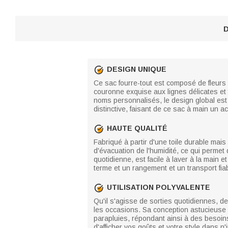
D
DESIGN UNIQUE
Ce sac fourre-tout est composé de fleur
couronne exquise aux lignes délicates et 
noms personnalisés, le design global est à
distinctive, faisant de ce sac à main un acc
HAUTE QUALITÉ
Fabriqué à partir d'une toile durable mais 
d'évacuation de l'humidité, ce qui permet
quotidienne, est facile à laver à la main e
terme et un rangement et un transport fia
UTILISATION POLYVALENTE
Qu'il s'agisse de sorties quotidiennes, d
les occasions. Sa conception astucieuse p
parapluies, répondant ainsi à des besoins
d'afficher vos goûts et votre style dans n