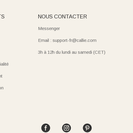
TS
NOUS CONTACTER
Messenger
Email : support-fr@callie.com
3h à 12h du lundi au samedi (CET)
alité
nt
on