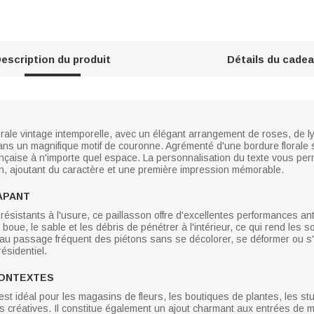
escription du produit
Détails du cade
rale vintage intemporelle, avec un élégant arrangement de roses, de lys
ans un magnifique motif de couronne. Agrémenté d'une bordure florale 
nçaise à n'importe quel espace. La personnalisation du texte vous perm
n, ajoutant du caractère et une première impression mémorable.
APANT
résistants à l'usure, ce paillasson offre d'excellentes performances an
 boue, le sable et les débris de pénétrer à l'intérieur, ce qui rend les s
 au passage fréquent des piétons sans se décolorer, se déformer ou s'
ésidentiel.
CONTEXTES
 est idéal pour les magasins de fleurs, les boutiques de plantes, les stud
es créatives. Il constitue également un ajout charmant aux entrées de