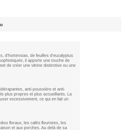
au
, d'hortensias, de feuilles d'eucalyptus
sophistiquée, il apporte une touche de
et de créer une vitrine distinctive ou une
tidérapantes, anti-poussière et anti-
ols plus propres et plus accueillants. La
user excessivement, ce qui en fait un
ios floraux, les cafés fleuristes, les
 maison et aux porches. Au-delà de sa