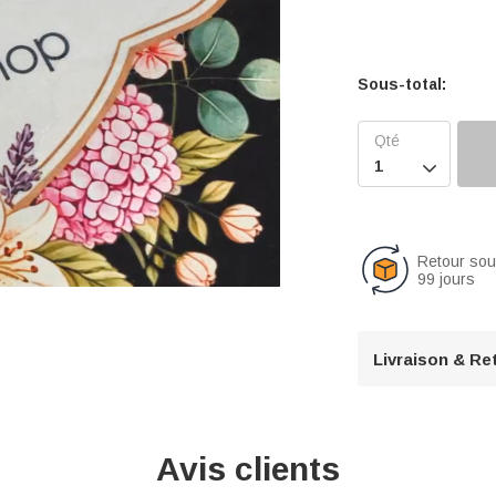
Sous-total:

Retour so
99 jours
U
Livraison & Re
n
m
u
t
Avis clients
e