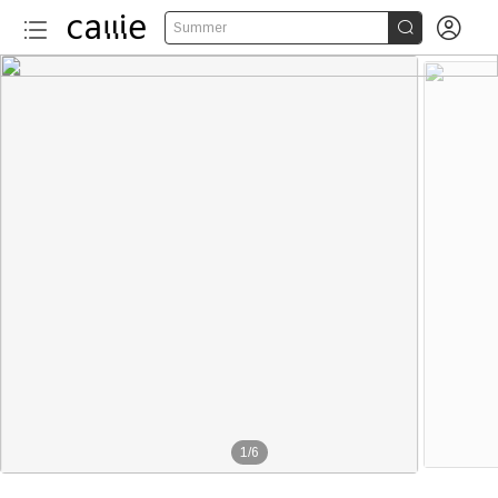


Summer
1
/
6