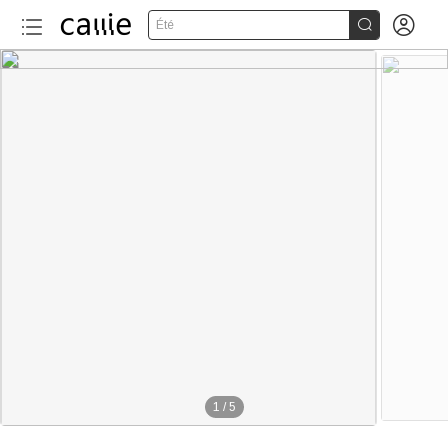


Été
1
/
5