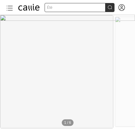


Été
1
/
6