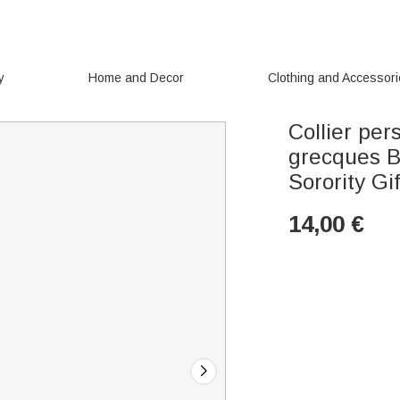
y
Home and Decor
Clothing and Accessor
Collier per
grecques Bi
Sorority Gif
14,00
€