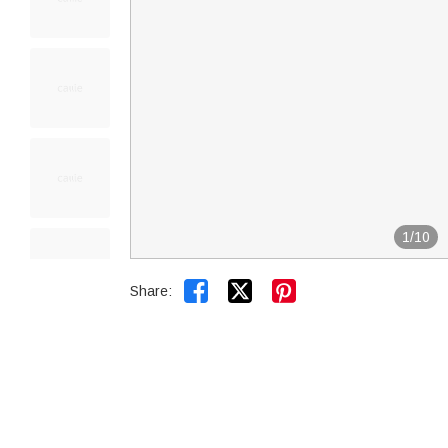
1
/
10


Share: