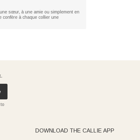
rt à une sœur, à une amie ou simplement en
e confère à chaque collier une
x.
e
 to
DOWNLOAD THE CALLIE APP