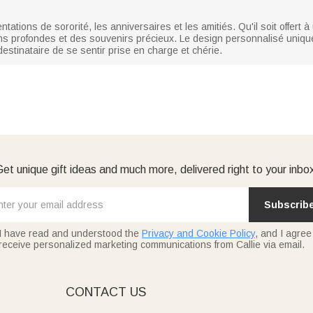
ientations de sororité, les anniversaires et les amitiés. Qu'il soit offe
ons profondes et des souvenirs précieux. Le design personnalisé uniqu
destinataire de se sentir prise en charge et chérie.
et unique gift ideas and much more, delivered right to your inbo
Subscrib
I have read and understood the
Privacy and Cookie Policy
, and I agree
receive personalized marketing communications from Callie via email.
E
CONTACT US