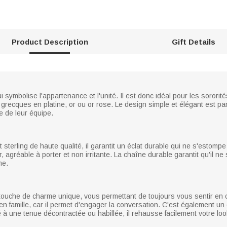
Product Description
Gift Details
i symbolise l'appartenance et l'unité. Il est donc idéal pour les sororité
 grecques en platine, or ou or rose. Le design simple et élégant est pa
e de leur équipe.
sterling de haute qualité, il garantit un éclat durable qui ne s'estomp
r, agréable à porter et non irritante. La chaîne durable garantit qu'il n
me.
e touche de charme unique, vous permettant de toujours vous sentir en
en famille, car il permet d'engager la conversation. C'est également u
ié à une tenue décontractée ou habillée, il rehausse facilement votre loo