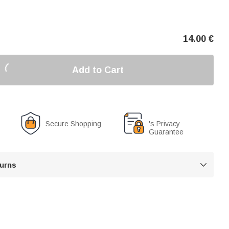
14.00
€
Add to Cart
Secure Shopping
's Privacy
Guarantee
turns
