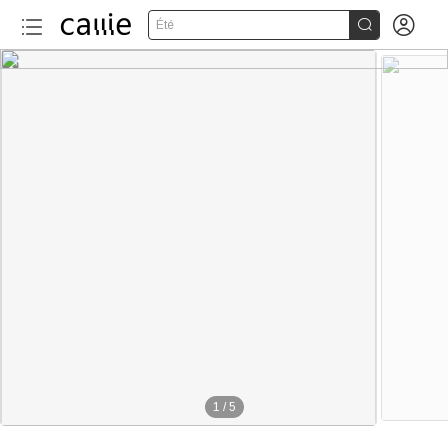


Été
1
/
5