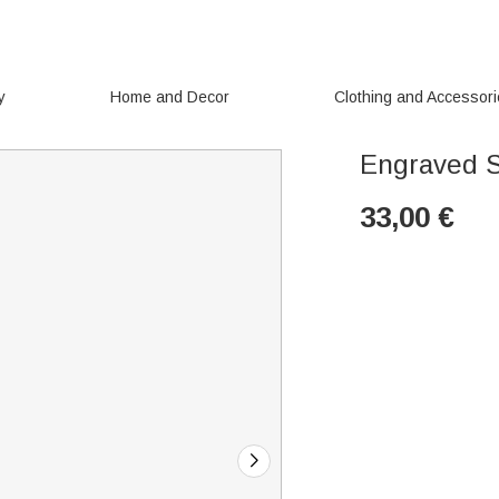
y
Home and Decor
Clothing and Accessor
Engraved S
33,00
€