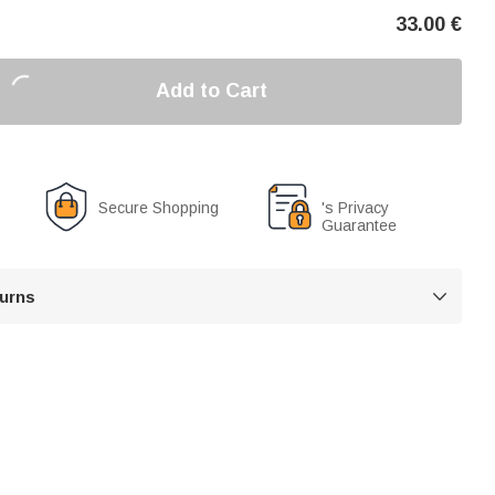
33.00
€
Add to Cart
Secure Shopping
's Privacy
Guarantee
turns
