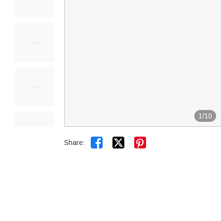
1
/
10


Share: