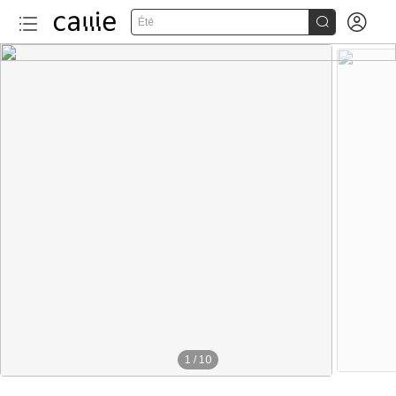


Été
1
/
10