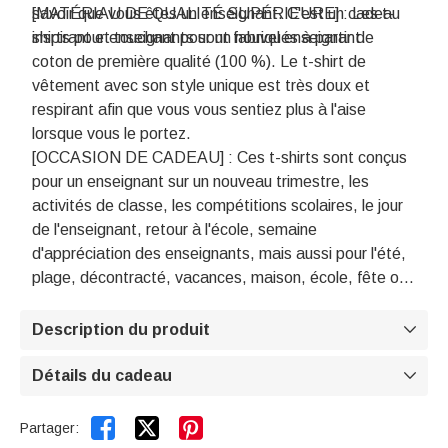
savoir que vous êtes un enseignant. C'est un cadeau
[MATÉRIAU DE QUALITÉ SUPÉRIEURE] : Les t-
inspirant et touchant pour un nouvel enseignant.
shirts pour enseignants sont fabriqués à partir de
coton de première qualité (100 %). Le t-shirt de
vêtement avec son style unique est très doux et
respirant afin que vous vous sentiez plus à l'aise
lorsque vous le portez.
[OCCASION DE CADEAU] : Ces t-shirts sont conçus
pour un enseignant sur un nouveau trimestre, les
activités de classe, les compétitions scolaires, le jour
de l'enseignant, retour à l'école, semaine
d'appréciation des enseignants, mais aussi pour l'été,
plage, décontracté, vacances, maison, école, fête ou
rue. Ces chemises d'enseignant vous feront sortir du
lot.
Description du produit

Détails du cadeau



Partager: