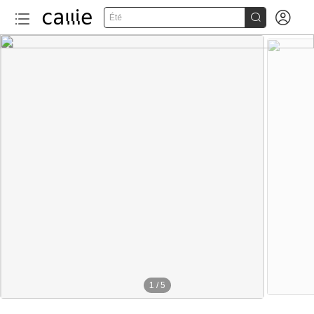


Été
1
/
5