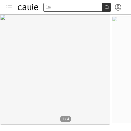


Été
1
/
4