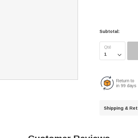
Subtotal:

Return to
in 99 days
Shipping & Re