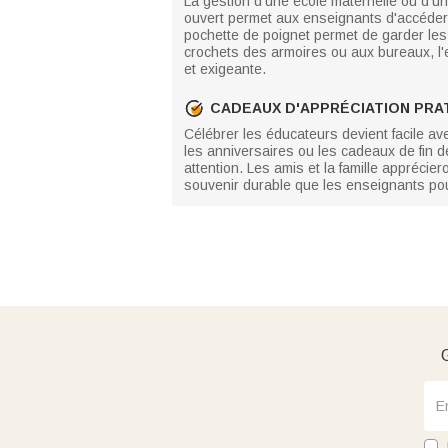
La gestion d'une école maternelle ou d'un
ouvert permet aux enseignants d'accéder 
pochette de poignet permet de garder les 
crochets des armoires ou aux bureaux, l'
et exigeante.
CADEAUX D'APPRÉCIATION PRA
Célébrer les éducateurs devient facile av
les anniversaires ou les cadeaux de fin 
attention. Les amis et la famille apprécier
souvenir durable que les enseignants pou
G