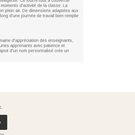
elligente. Ce fourre-tout à couvercle
moments d'activité de la classe. La
 en plein air. De dimensions adaptées aux
ong d'une journée de travail bien remplie
emaine d'appréciation des enseignants,
jeunes apprenants avec patience et
 L'ajout d'un nom personnalisé crée un
x.
e
 to