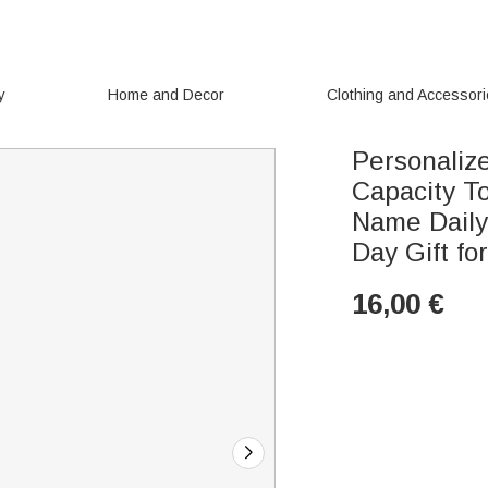
y
Home and Decor
Clothing and Accessor
Personaliz
Capacity T
Name Daily
Day Gift fo
16,00
€