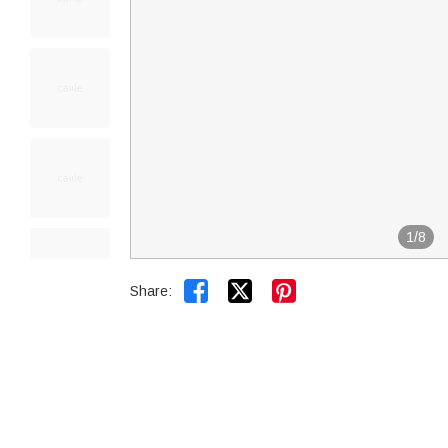
1
/
8


Share: