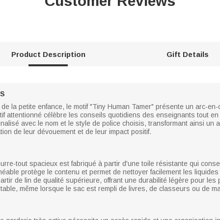
Customer Reviews
Product Description
Gift Details
ÉS
 de la petite enfance, le motif "Tiny Human Tamer" présente un arc-en-cie
 motif attentionné célèbre les conseils quotidiens des enseignants tout
nalisé avec le nom et le style de police choisis, transformant ainsi u
iation de leur dévouement et de leur impact positif.
ourre-tout spacieux est fabriqué à partir d'une toile résistante qui con
éable protège le contenu et permet de nettoyer facilement les liquides 
tir de lin de qualité supérieure, offrant une durabilité légère pour les
table, même lorsque le sac est rempli de livres, de classeurs ou de m