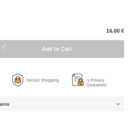
16.00
€
Add to Cart
Secure Shopping
's Privacy
Guarantee
turns
