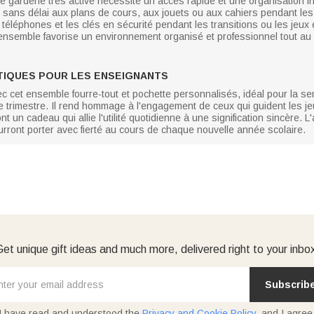
e garderie très active nécessite un accès rapide et une organisation int
sans délai aux plans de cours, aux jouets ou aux cahiers pendant les 
téléphones et les clés en sécurité pendant les transitions ou les jeux
ensemble favorise un environnement organisé et professionnel tout au l
TIQUES POUR LES ENSEIGNANTS
ec cet ensemble fourre-tout et pochette personnalisés, idéal pour la s
de trimestre. Il rend hommage à l'engagement de ceux qui guident les 
ont un cadeau qui allie l'utilité quotidienne à une signification sincère.
rront porter avec fierté au cours de chaque nouvelle année scolaire.
et unique gift ideas and much more, delivered right to your inbo
Subscrib
I have read and understood the
Privacy and Cookie Policy
, and I agree