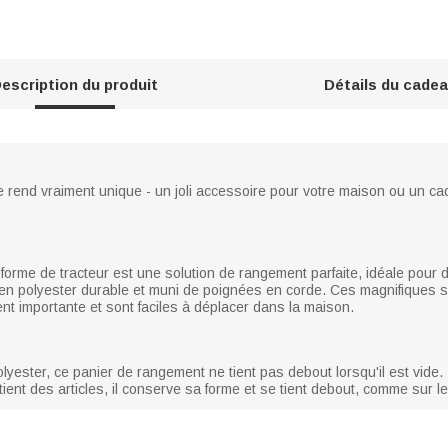
escription du produit
Détails du cade
le rend vraiment unique - un joli accessoire pour votre maison ou un c
rme de tracteur est une solution de rangement parfaite, idéale pour d
qué en polyester durable et muni de poignées en corde. Ces magnifiques
t importante et sont faciles à déplacer dans la maison.
yester, ce panier de rangement ne tient pas debout lorsqu'il est vide. Il
contient des articles, il conserve sa forme et se tient debout, comme sur 