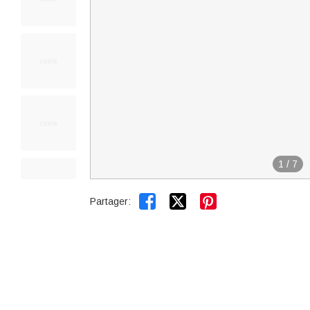
1
/
7


Partager: