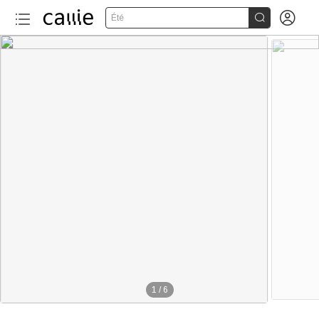


Été
1
/
6