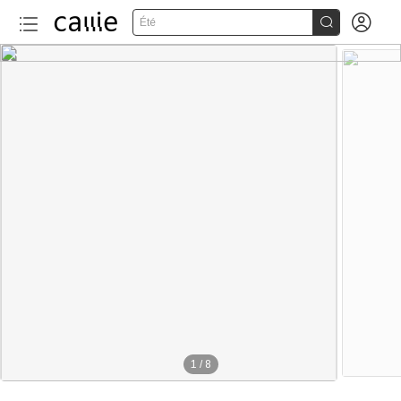


Été
1
/
8