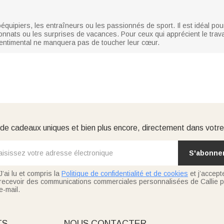
coéquipiers, les entraîneurs ou les passionnés de sport. Il est idéal p
nnats ou les surprises de vacances. Pour ceux qui apprécient le travail
 sentimental ne manquera pas de toucher leur cœur.
e cadeaux uniques et bien plus encore, directement dans votre
S'abonne
J’ai lu et compris la
Politique de confidentialité et de cookies
et j’accept
recevoir des communications commerciales personnalisées de Callie p
e-mail.
TS
NOUS CONTACTER