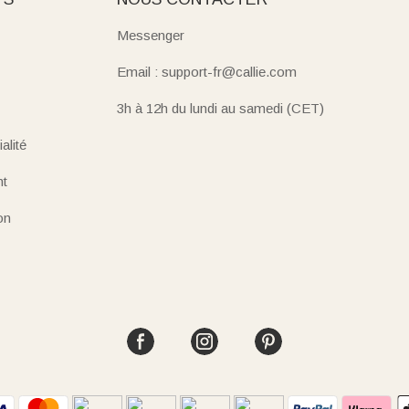
Messenger
Email : support-fr@callie.com
3h à 12h du lundi au samedi (CET)
alité
nt
on