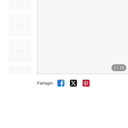
1
/
10


Partager: