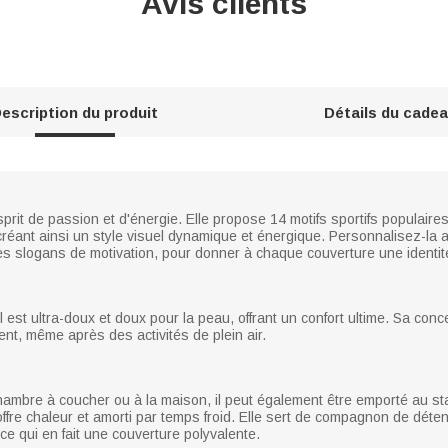
Avis clients
escription du produit
Détails du cade
it de passion et d'énergie. Elle propose 14 motifs sportifs populaires, d
réant ainsi un style visuel dynamique et énergique. Personnalisez-la a
 slogans de motivation, pour donner à chaque couverture une identit
est ultra-doux et doux pour la peau, offrant un confort ultime. Sa concepti
ent, même après des activités de plein air.
chambre à coucher ou à la maison, il peut également être emporté au s
 offre chaleur et amorti par temps froid. Elle sert de compagnon de déten
e qui en fait une couverture polyvalente.