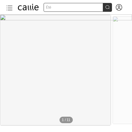


Été
1
/
11