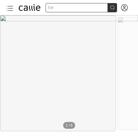


Été
1
/
8