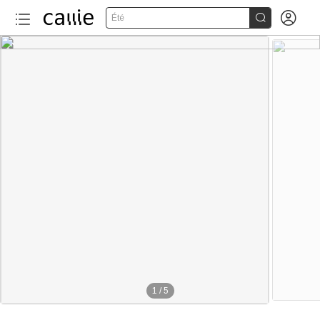


Été
1
/
5