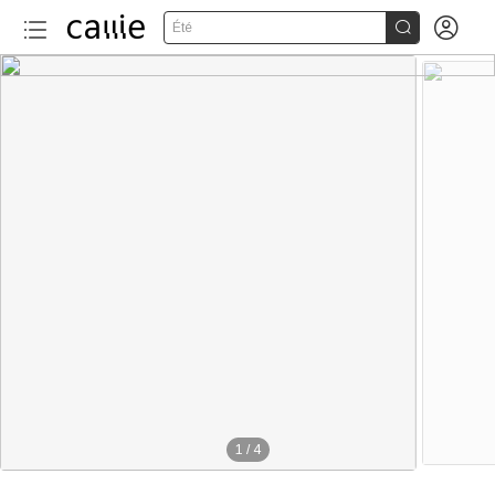


Été
1
/
4