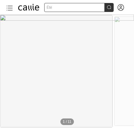


Été
1
/
11