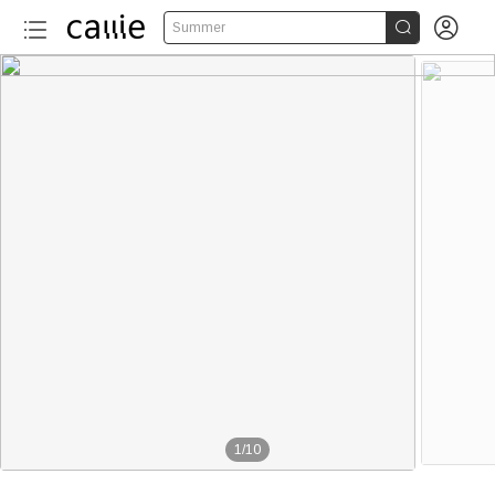


Summer
1
/
10