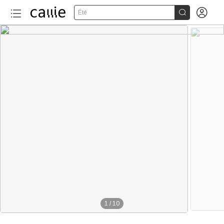


Été
1
/
10