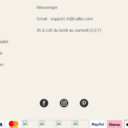
Messenger
Email : support-fr@callie.com
3h à 12h du lundi au samedi (CET)
alité
nt
on