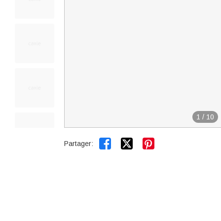
1
/
10


Partager: