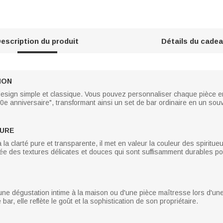
escription du produit
Détails du cade
ION
esign simple et classique. Vous pouvez personnaliser chaque pièce en 
0e anniversaire", transformant ainsi un set de bar ordinaire en un s
EURE
la clarté pure et transparente, il met en valeur la couleur des spiritue
rée des textures délicates et douces qui sont suffisamment durables
'une dégustation intime à la maison ou d'une pièce maîtresse lors d'une 
r, elle reflète le goût et la sophistication de son propriétaire.