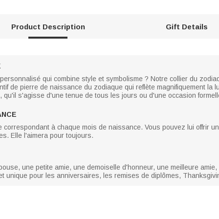
Product Description
Gift Details
E
 personnalisé qui combine style et symbolisme ? Notre collier du zodiaq
tif de pierre de naissance du zodiaque qui reflète magnifiquement la l
, qu'il s'agisse d'une tenue de tous les jours ou d'une occasion formell
ANCE
ce correspondant à chaque mois de naissance. Vous pouvez lui offrir u
. Elle l'aimera pour toujours.
use, une petite amie, une demoiselle d'honneur, une meilleure amie,
i et unique pour les anniversaires, les remises de diplômes, Thanksgivi