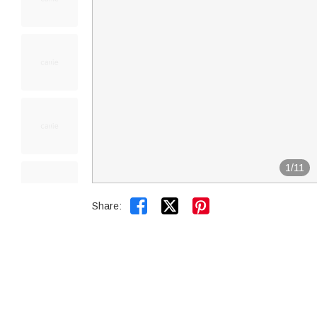
1
/
11


Share: