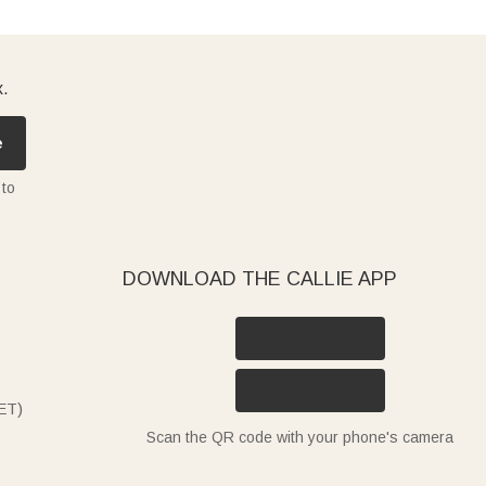
x.
e
 to
DOWNLOAD THE CALLIE APP
ET)
Scan the QR code with your phone's camera