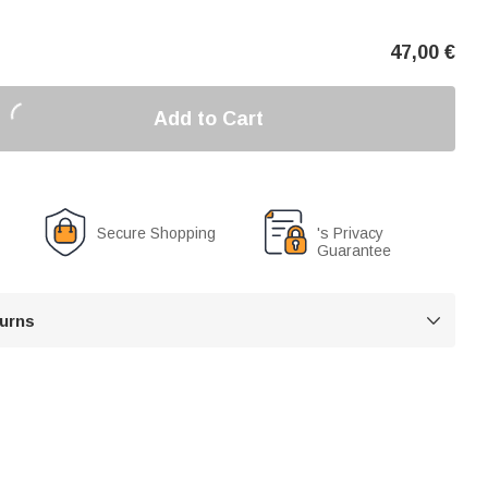
47,00
€
Add to Cart
Secure Shopping
's Privacy
Guarantee
turns
