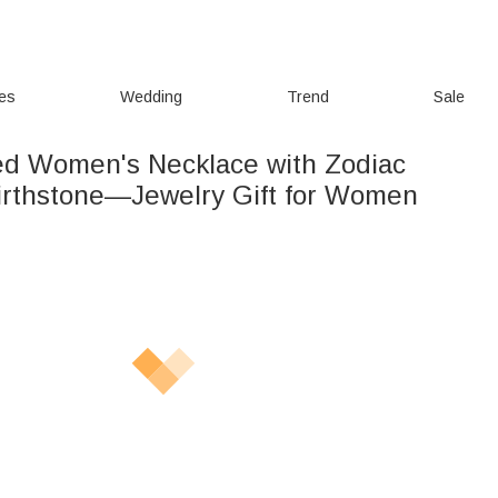
ies
Wedding
Trend
Sale
ed Women's Necklace with Zodiac
irthstone—Jewelry Gift for Women