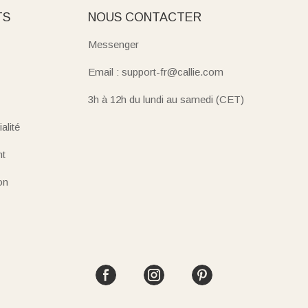
TS
NOUS CONTACTER
Messenger
Email : support-fr@callie.com
3h à 12h du lundi au samedi (CET)
alité
nt
on