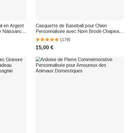
al en Argent
Casquette de Baseball pour Chien
e Naissance
Personnalisée avec Nom Brodé Chapeau
Saint-
avec Trous d'Oreilles Cadeau pour
(178)
val
Amoureux des Animaux de Compagnie
15,00 €