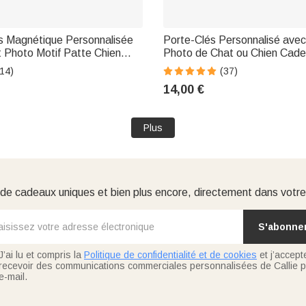
is Magnétique Personnalisée
Porte-Clés Personnalisé avec
 Photo Motif Patte Chien
Photo de Chat ou Chien Cade
lacon à Poils Animaux
pour Animal de Compagnie
14)
(37)
enir pour Amoureux des
14,00 €
Plus
e cadeaux uniques et bien plus encore, directement dans votre
S'abonne
J’ai lu et compris la
Politique de confidentialité et de cookies
et j’accept
recevoir des communications commerciales personnalisées de Callie p
e-mail.