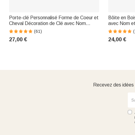
Porte-clé Personnalisé Forme de Coeur et
Bôite en Bo
Cheval Décoration de Clé avec Nom
avec Nom et
Mémorial Cadeaux d'anniversaire pour
Boîte avec F
(61)
(
Fermier Amoureux des Chevaux
Cadeau Souv
27,00 €
24,00 €
Animaux
Recevez des idées d