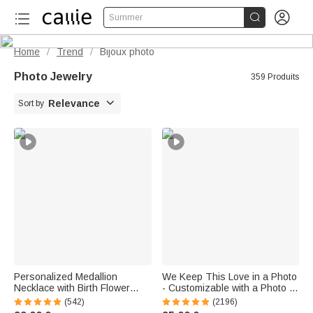


Summer
Home
Trend
Bijoux photo
/
/
Photo Jewelry
359 Produits

Relevance
Sort by
Personalized Medallion
We Keep This Love in a Photo
Necklace with Birth Flower
- Customizable with a Photo -
Photo and Name - Birthday
Heart-Shaped Necklace
(542)
(2196)
and Valentine's Day Gift for