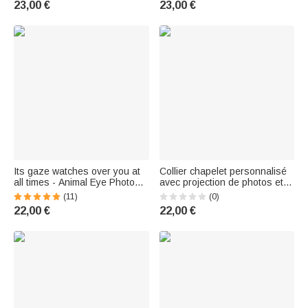
23,00 €
23,00 €
An elegant piece of jewelry, a
graduation gift for the Class of
2026
Its gaze watches over you at
Collier chapelet personnalisé
all times - Animal Eye Photo
avec projection de photos et
Necklace with Personalized
pendentif en forme de croix –
(11)
(0)
Name - A commemorative gift
Bijou raffiné, cadeau de
22,00 €
22,00 €
for friends and family
baptême ou de première
communion pour chrétiens
catholiques