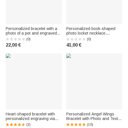
Personalized bracelet with a
Personalized book-shaped
photo of a pet and engraved
photo locket necklace,
name – A birthday gift or
featuring birthstones for ages
(0)
(0)
keepsake for pet owners and
3 to 12, first name, and
22,00 €
41,00 €
animal lovers
birthday – An everyday or
birthday gift for mom, grandma,
or a
Heart-shaped bracelet with
Personalized Angel Wings
personalized engraving via
Bracelet with Photo and Text -
micro-projection and a photo –
Heat-Activated Photo -
(3)
(10)
A sophisticated piece of
Commemorative Gift for Pet