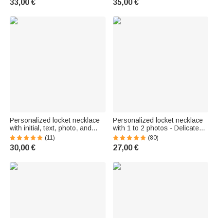
33,00 €
35,00 €
Women
Personalized locket necklace
Personalized locket necklace
with initial, text, photo, and
with 1 to 2 photos - Delicate
birth flower - Birthday and
butterfly-themed jewelry -
(11)
(80)
Mother's Day gift for women
Birthday and Mother's Day
30,00 €
27,00 €
gifts for women