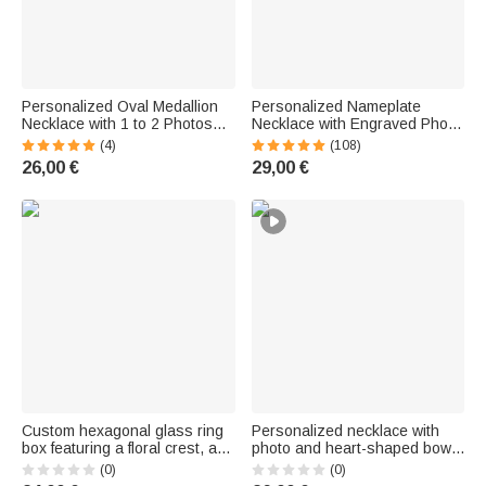
Personalized Oval Medallion
Personalized Nameplate
Necklace with 1 to 2 Photos
Necklace with Engraved Photo
and a Birthstone -
and Message—Birthday,
(4)
(108)
Commemorative Birthday Gift
Father's Day, and Mother's
26,00 €
29,00 €
for Women
Day Gift for Family and Parents
Custom hexagonal glass ring
Personalized necklace with
box featuring a floral crest, an
photo and heart-shaped bow,
initial, and foam decorative
engraved with a name –
(0)
(0)
accents – A wedding, wedding
Elegant jewelry, a birthday or