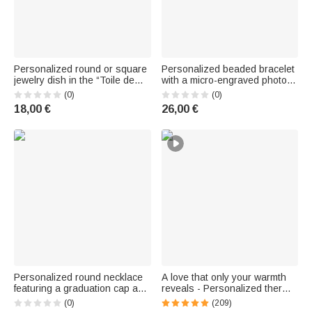
Personalized round or square
Personalized beaded bracelet
jewelry dish in the “Toile de
with a micro-engraved photo
Jouy” style, featuring a portrait
and a cross-shaped pendant
(0)
(0)
of a pet and a first name – A
– Birthday or holiday gift for a
18,00 €
26,00 €
home decor item for everyday
father, boy, or man
use, perfect as a birthday gift
Personalized round necklace
A love that only your warmth
featuring a graduation cap and
reveals - Personalized thermal
a birthstone, engraved with a
photo - Bracelet: A gift of love
(0)
(209)
name, year, and a message.
and friendship