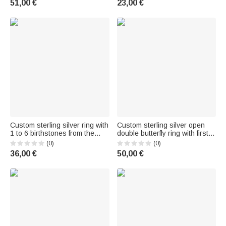
51,00 €
23,00 €
or wedding gift for women who
love the ocean
Custom sterling silver ring with
Custom sterling silver open
1 to 6 birthstones from the
double butterfly ring with first
“Marquise” collection,
name – A sophisticated piece
(0)
(0)
engraved name and text –
of jewelry, perfect as a birthday
36,00 €
50,00 €
Birthday or wedding gift for
or wedding gift for Mom, your
women
girlfriend, or your best friend