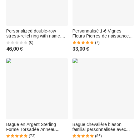
Personalized double-row
Personnalisé 1-6 Vignes
stress-relief ring with name,
Fleurs Pierres de naissance
elegant jewelry, birthday or
Bague en argent Dainty
(0)
(7)
wedding gift for him or her
Jewelry Birthday Anniversary
46,00 €
33,00 €
Mother's Day Gift for Women
Bague en Argent Sterling
Bague chevalière blason
Forme Torsadée Anneau
familial personnalisée avec
Personnalisé avec Double
gravure signe héraldique -
(73)
(86)
Nom Gravé Cadeau de
Cadeau d'anniversaire et fête