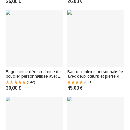
26,00 €
26,00 €
Anniversaire Fête des Mères
pour Femme
Bague chevalière en forme de
Bague « infini » personnalisée
bouclier personnalisée avec
avec deux cœurs et pierre de
armoiries de famille - Texte
naissance, motif minimaliste et
(142)
(1)
gravé au choix - Cadeau fête
inscription – Cadeau
30,00 €
45,00 €
pour la famille
d'anniversaire ou de fête pour
femme