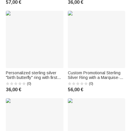
57,00 €
36,00 €
Mariage Saint Valentin
des Pères pour famille et ami
Personalized sterling silver
Custom Promotional Sterling
"birth butterfly" ring with first
Silver Ring with a Marquise-
name – Minimalist jewelry –
Cut Birthstone and Engraved
(0)
(0)
Birthday or wedding gift for a
Inscription – Birthday or
36,00 €
56,00 €
best friend or maid of honor
Graduation Gift for Graduates