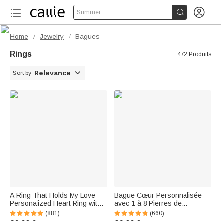


Summer
Home
Jewelry
Bagues
/
/
Rings
472 Produits

Relevance
Sort by
A Ring That Holds My Love -
Bague Cœur Personnalisée
Personalized Heart Ring with
avec 1 à 8 Pierres de
2 to 7 Names
Naissance et Noms Gravés
(881)
(660)
Bijou de Famille Cadeau