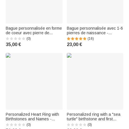
Bague personnalisée en forme
Bague personnalisée avec 1-6
de coeur avec pierre de
pierres de naissance -
naissance Bijoux délicats
Cadeau d'anniversaire fête
(0)
(16)
Anniversaires Cadeau de fête
des Mères Saint-Valentin pour
35,00 €
23,00 €
des mères pour les femmes
les femmes
Personalized Heart Ring with
Personalized ring with a "sea
Birthstones and Names -
turtle" birthstone and first
Valentine's Day Gift for Women
name – A sophisticated piece
(0)
(0)
of jewelry, perfect as a birthday