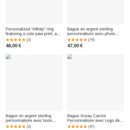
Personalized "infinity" ring
Bague en argent sterling
featuring a cute paw print, a
personnalisée avec photo
heart, a birthstone, and an
deux pierres de naissance et
(2)
(79)
inscription – Minimalist jewelry,
texte Cadeau d'anniversaire
46,00 €
47,00 €
a birthday or holiday gift for
mémorable pour les femmes
animal lovers
Bague en argent sterling
Bague Sceau Carrée
personnalisée avec texte
Personnalisée avec Logo de
gravé 1-6 pierres de
l'École Blason et Texte Gravés
(2)
(47)
naissance Bijoux délicats
Cadeau pour Hommes