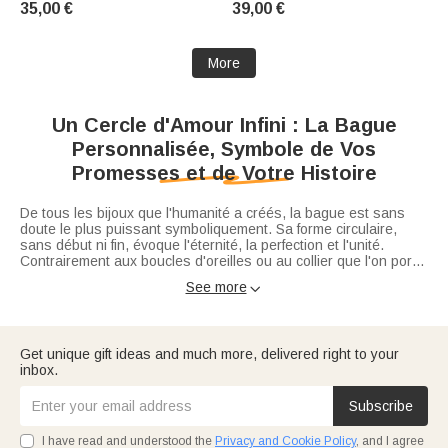
35,00 €
39,00 €
Anniversaire Anniversaire Fête
Diplômés
des mères Cadeau pour
femmes
More
Un Cercle d'Amour Infini : La Bague
Personnalisée, Symbole de Vos
Promesses et de Votre Histoire
De tous les bijoux que l'humanité a créés, la bague est sans
doute le plus puissant symboliquement. Sa forme circulaire,
sans début ni fin, évoque l'éternité, la perfection et l'unité.
Contrairement aux boucles d'oreilles ou au collier que l'on porte
pour habiller son visage et son cou aux yeux des autres, la
See more

bague est le bijou que l'on voit soi-même à chaque instant. Elle
Dans notre vaste collection de
bijoux
, la bague occupe une
accompagne chacun de nos gestes, chacune de nos mains
place royale. Elle n'est pas un simple ornement ; elle est un
tendues, chaque page tournée.
marqueur de vie. Une
bague personnalisée
est un bijou créé
spécialement pour son propriétaire, grâce à des éléments
Get unique gift ideas and much more, delivered right to your
uniques comme un prénom, un nom, une date importante, une
inbox.
pierre de naissance, une photo ou un message symbolique.
Naviguer dans l'univers de la bague peut parfois sembler
Elle permet de transformer une simple bague en un souvenir
complexe tant les significations sont nombreuses. Bague de
intime qui reflète une histoire personnelle, une relation
promesse, alliance, chevalière, bague d'humeur... Laissez-moi
Subscribe
précieuse ou une partie de son identité. Elle scelle des unions,
vous guider à travers les traditions, les tendances et les
célèbre des naissances, affirme une personnalité ou protège un
aspects techniques pour trouver l'anneau qui ne quittera plus
I have read and understood the
Privacy and Cookie Policy
, and I agree