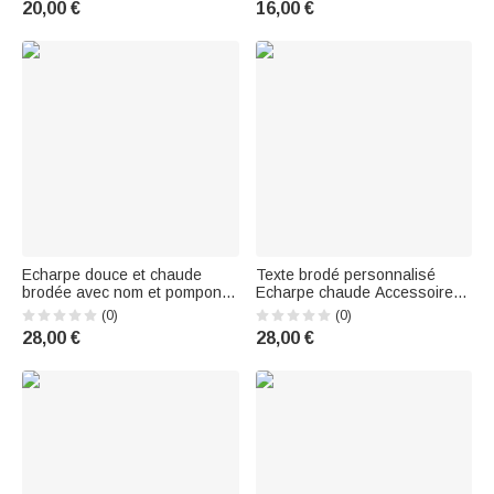
20,00 €
16,00 €
d’Hiver Cadeau pour Famille
Friends | Callie × Affinity
Femme
Licensing
Echarpe douce et chaude
Texte brodé personnalisé
brodée avec nom et pompon
Echarpe chaude Accessoire
Accessoire d'hiver Cadeau de
d'hiver Anniversaire Cadeau
(0)
(0)
Noël et d'anniversaire pour les
de Noël pour la famille Amis
28,00 €
28,00 €
femmes
Femmes