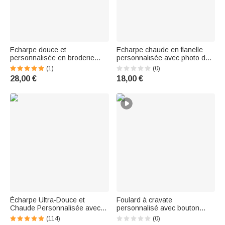
Echarpe douce et
Echarpe chaude en flanelle
personnalisée en broderie
personnalisée avec photo de
papillon multicolore avec
visage multicolore
(1)
(0)
pompon Accessoire d'hiver
Accessoires d'hiver Cadeau
28,00 €
18,00 €
Anniversaire Cadeau
d'anniversaire pour les
d'anniversaire pour femmes
femmes, les hommes et les
amoureux des animaux.
Écharpe Ultra-Douce et
Foulard à cravate
Chaude Personnalisée avec
personnalisé avec bouton
Fleur de Naissance en
grec en acrylique doré Bid Day
(114)
(0)
Aquarelle et Nom Accessoire
Sorority Initiation Gift for