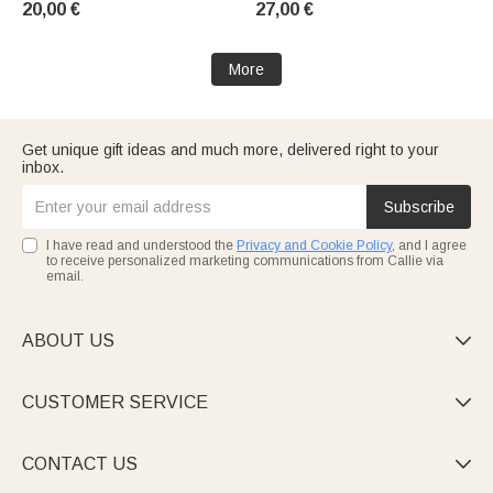
20,00 €
27,00 €
Noël pour les Femmes et les
Amis
Hommes
More
Get unique gift ideas and much more, delivered right to your
inbox.
Subscribe
I have read and understood the
Privacy and Cookie Policy
, and I agree
to receive personalized marketing communications from Callie via
email.
ABOUT US

CUSTOMER SERVICE

CONTACT US
