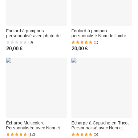
Foulard à pompons
Foulard à pompon
personnalisé avec photo de
personnalisé Nom de l'ombre
visage drôle Nom Multicolore
Multicolore Doux Anniversaire
(0)
(1)
Doux Foulard à pompons
Hiver Cadeau d'Anniversaire
20,00 €
20,00 €
Anniversaire Hiver Cadeau
pour Femmes Hommes
d'anniversaire pour les
femmes Hommes Pet Lovers
Écharpe Multicolore
Écharpe à Capuche en Tricot
Personnalisée avec Nom et
Personnalisé avec Nom et
Fleur de Naissance Brodés
Fleur de Naissance Brodés
(12)
(5)
Style avec Franges Cadeau de
Cadeau Hivernal pour Famille