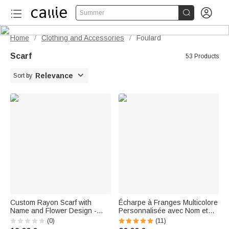


Summer
Home
Clothing and Accessories
Foulard
/
/
Scarf
53 Products

Relevance
Sort by
Custom Rayon Scarf with
Écharpe à Franges Multicolore
Name and Flower Design -
Personnalisée avec Nom et
Abstract Art Style - Everyday
Fleur Style d'Aquarelle Cadeau
(0)
(11)
Birthday and Special Occasion
d'Anniversaire de Noël pour