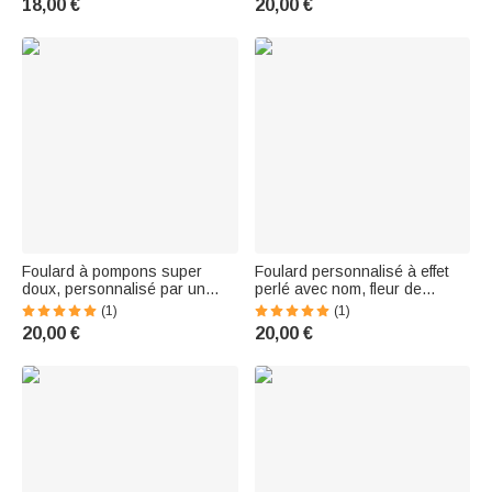
18,00 €
20,00 €
Gifts for Women
Femme
Foulard à pompons super
Foulard personnalisé à effet
doux, personnalisé par un
perlé avec nom, fleur de
collage de 7 photos
naissance, écharpe chaude à
(1)
(1)
Accessoire d'hiver, cadeau
pompons, cadeau
20,00 €
20,00 €
d'anniversaire et de Noël pour
d'anniversaire pour ami(e) ou
les femmes
famille