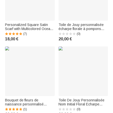
Personalized Square Satin
Toile de Jouy personnalisée
Scarf with Multicolored Ocean
écharpe florale à pompons
Art Design Featuring a Whale
avec initiales et nom
(7)
(0)
and Jellyfish, Plus Name—
Accessoire d'hiver
18,00 €
20,00 €
Travel Accessory, Party Gift for
Anniversaire Cadeau
Women
d'anniversaire pour les
femmes
Bouquet de fleurs de
Toile De Jouy Personnalisée
naissance personnalisé
Nom Initial Floral Echarpe
Echarpe chaude à pompons
Chaude avec Gland
(1)
(0)
avec nom Accessoire d'hiver
Accessoire d'Hiver