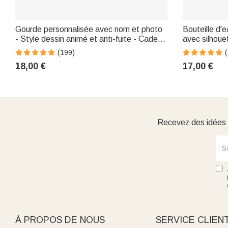
Gourde personnalisée avec nom et photo
Bouteille d'
- Style dessin animé et anti-fuite - Cadeau
avec silhoue
de rentrée scolaire pour enfants
Couvercle à 
(199)
(
d'anniversai
18,00 €
17,00 €
Recevez des idées d
À PROPOS DE NOUS
SERVICE CLIEN