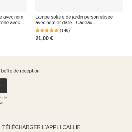
le avec nom
Lampe solaire de jardin personnalisée
teille avec
avec nom et date - Cadeau
versaire
commémoratif pour la famille
(146)
21,00 €
 boîte de réception.
r
e de
ar
TÉLÉCHARGER L’APPLI CALLIE