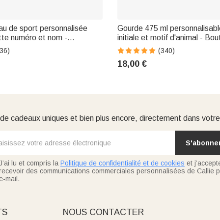
eau de sport personnalisée
Gourde 475 ml personnalisab
tte numéro et nom -
initiale et motif d'animal - Bou
clapet - Cadeau
paille sans BPA - Cadeau anni
36)
(340)
re pour amateurs de football
scolaire pour enfant
18,00 €
e cadeaux uniques et bien plus encore, directement dans votre
S'abonne
J’ai lu et compris la
Politique de confidentialité et de cookies
et j’accept
recevoir des communications commerciales personnalisées de Callie p
e-mail.
TS
NOUS CONTACTER