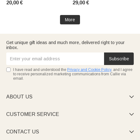
20,00 €
29,00 €
crémaillère Cadeau
d'Halloween pour la famille et
les amis
More
Get unique gift ideas and much more, delivered right to your
inbox.
Subscribe
I have read and understood the
Privacy and Cookie Policy
, and I agree
to receive personalized marketing communications from Callie via
email.
ABOUT US

CUSTOMER SERVICE

CONTACT US
