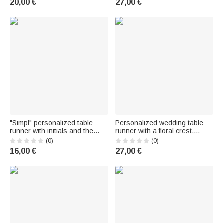
20,00 €
27,00 €
for a pre-wedding celebration,
jeunes mariés
designed for couples and
newlyweds
"Simpl" personalized table
Personalized wedding table
runner with initials and the
runner with a floral crest,
word "Cheers," featuring first
featuring the venue and time –
(0)
(0)
names and a date: a wedding
Home decor and wedding
16,00 €
27,00 €
or wedding anniversary gift for
reception gift for engaged
a couple
couples