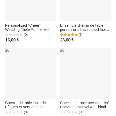
Personalized "Cheer"
Ensemble chemin de table
Wedding Table Runner with
personnalisé avec motif lapin
Family Name – Home Decor –
de Pâques et nom - Style
(0)
(7)
Wedding Reception Gift for the
aquarelle - Cadeau Pâques
16,00 €
26,00 €
Newlyweds
pour famille
Chemin de table lapin de
Chemin de table personnalisé
Pâques et sets de table
Cheval du Nouvel An Chinois
assortis avec nom Toile de
avec nom de famille
(0)
(0)
Jouy personnalisée
Décoration de la maison