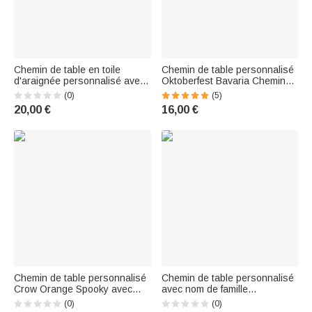
Chemin de table en toile
Chemin de table personnalisé
d'araignée personnalisé avec
Oktoberfest Bavaria Chemin
nom et texte Décoration de la
de table anti-salissure avec
(0)
(5)
maison Pendaison de
texte Décoration de table
20,00 €
16,00 €
crémaillère Cadeau
Cadeau pour la famille
d'Halloween pour la famille et
Amateurs de bière
les amis
Chemin de table personnalisé
Chemin de table personnalisé
Crow Orange Spooky avec
avec nom de famille
initiales Décoration de la
Décoration de table Cadeau
(0)
(0)
maison Pendaison de
de Pâques pour famille juive