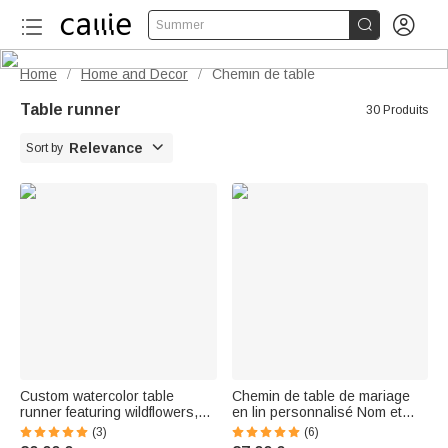


Summer
Home
Home and Decor
Chemin de table
/
/
Table runner
30 Produits

Relevance
Sort by
Custom watercolor table
Chemin de table de mariage
runner featuring wildflowers,
en lin personnalisé Nom et
with first name and date –
date Décoration de la maison
(3)
(6)
Table decoration, wedding gift
Cadeau de réception pour