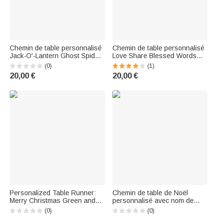
Chemin de table personnalisé
Chemin de table personnalisé
Jack-O'-Lantern Ghost Spider
Love Share Blessed Words
Web avec texte Home Decor
Cloud 1-3 Photos Home Decor
(0)
(1)
Halloween Party Gift for Family
Housewarming Birthday Gift for
20,00 €
20,00 €
Friend
Family Friends
Personalized Table Runner:
Chemin de table de Noël
Merry Christmas Green and
personnalisé avec nom de
Red Plaid Table Runner with
famille Décoration de la
(0)
(0)
Text—Home Decor,
maison Pendaison de