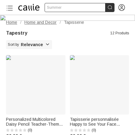


Summer
Home
Home and Decor
Tapisserie
/
/
Tapestry
12 Produits

Relevance
Sort by
Personalized Multicolored
Tapisserie personnalisée
Daisy Pencil Teacher-Themed
Happy to See Your Face
Wall Hanging with Text
Flower Rainbow Tapestry with
(0)
(0)
Classroom Decoration Back-
Text Classroom Decor Back to