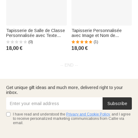
Tapisserie de Salle de Classe
Tapisserie Personnalisée
Personnalisée avec Texte
avec Image et Nom de
Décoration Murale des
l'Enseignant Style Welcome To
(0)
(1)
Classes Cadeau Rentrée pour
Our Classroom Arc-en-ciel
18,00 €
18,00 €
les Enseignants
Cadeau Fête des Professeur
pour Femme
-- END --
Get unique gift ideas and much more, delivered right to your
inbox.
Subscribe
I have read and understood the
Privacy and Cookie Policy
, and I agree
to receive personalized marketing communications from Callie via
email.