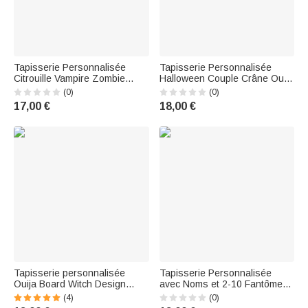
Tapisserie Personnalisée
Tapisserie Personnalisée
Citrouille Vampire Zombie
Halloween Couple Crâne Ouija
Squelette Gamepad avec Nom
Board Pattern avec Nom Home
(0)
(0)
Décoration Murale Halloween
Decor Halloween Party Gift for
17,00 €
18,00 €
Cadeau pour Famille Amateurs
Couple Family
de Jeux Vidéo
Tapisserie personnalisée
Tapisserie Personnalisée
Ouija Board Witch Design
avec Noms et 2-10 Fantômes
avec nom Décoration murale
Décoration à la Maison
(4)
(0)
Halloween Cadeau pour la
Cadeau Fête Halloween pour