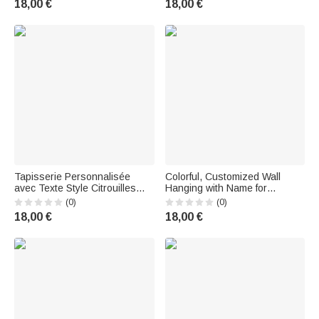
18,00 €
18,00 €
famille
Famille
Tapisserie Personnalisée
Colorful, Customized Wall
avec Texte Style Citrouilles
Hanging with Name for
Fantômes Toiles d'Araignée
Gamepad—Game Room
(0)
(0)
Décoration Murale Cadeau
Decoration—Birthday Gift for
18,00 €
18,00 €
Halloween pour Famille
Kids Who Love Video Games